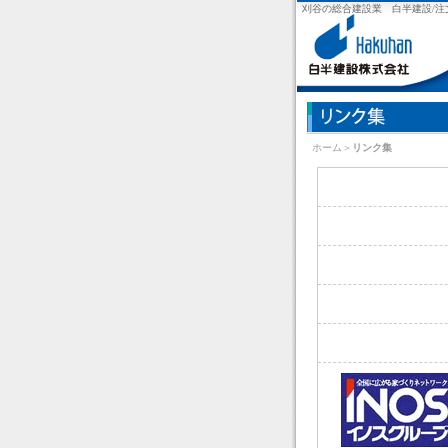
刈谷の総合建設業 白半建設/注
ホーム
＞
リンク集