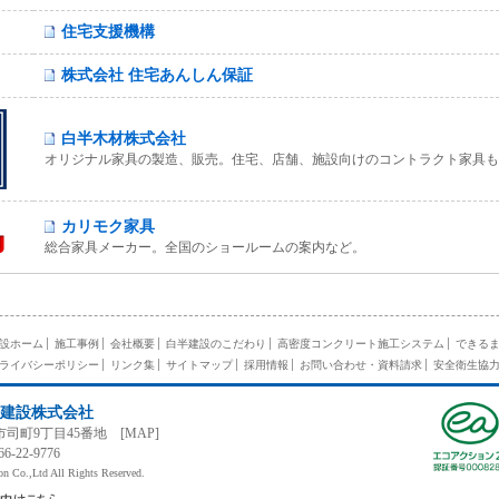
住宅支援機構
株式会社 住宅あんしん保証
白半木材株式会社
オリジナル家具の製造、販売。住宅、店舗、施設向けのコントラクト家具も
カリモク家具
総合家具メーカー。全国のショールームの案内など。
設ホーム
施工事例
会社概要
白半建設のこだわり
高密度コンクリート施工システム
できる
ライバシーポリシー
リンク集
サイトマップ
採用情報
お問い合わせ・資料請求
安全衛生協
建設株式会社
谷市司町9丁目45番地 [
MAP
]
66-22-9776
n Co.,Ltd All Rights Reserved.