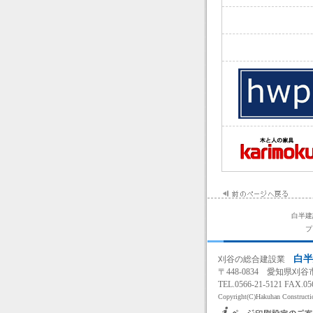
白半建
プ
白半
刈谷
の
総合建設業
〒448-0834 愛知県刈
TEL.0566-21-5121 FAX.05
Copyright(C)Hakuhan Constructio