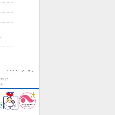
。
まで日記
力会