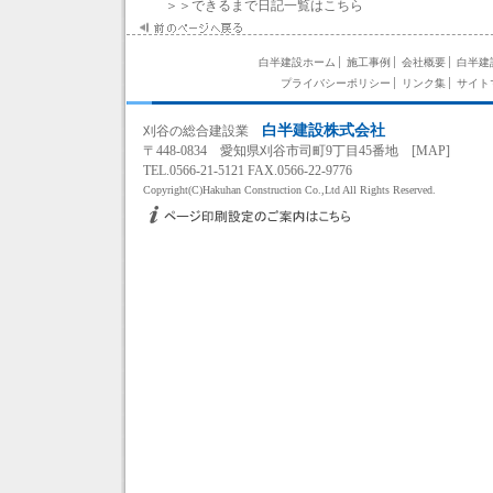
＞＞できるまで日記一覧はこちら
白半建設ホーム
施工事例
会社概要
白半建
プライバシーポリシー
リンク集
サイト
白半建設株式会社
刈谷
の
総合建設業
〒448-0834 愛知県刈谷市司町9丁目45番地 [
MAP
]
TEL.0566-21-5121 FAX.0566-22-9776
Copyright(C)Hakuhan Construction Co.,Ltd All Rights Reserved.