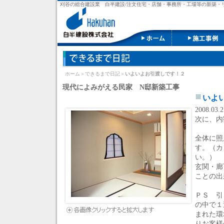
刈谷の総合建設業 白半建設/注文住宅・店舗・事務所・工場等の新築・リ
ホーム
＞
できるまで日記
＞
いよいよお引渡しです！２
現代によみがえる民家 N邸新築工事
いよ
2008.03.2
次に、内
全体に照
す。（カ
い。）
玄関・廊
ことの出
ＰＳ 引
の中で１
まれた環
りお客様